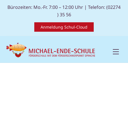
Skip
Bürozeiten: Mo.-Fr. 7:00 – 12:00 Uhr |
Telefon: (02274
to
) 35 56
content
Anmeldung Schul-Cloud
Men