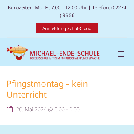
Skip
Bürozeiten: Mo.-Fr. 7:00 – 12:00 Uhr |
Telefon: (02274
to
) 35 56
content
Anmeldung Schul-Cloud
Men
Pfingstmontag – kein
Unterricht
20. Mai 2024
@
0:00
-
0:00