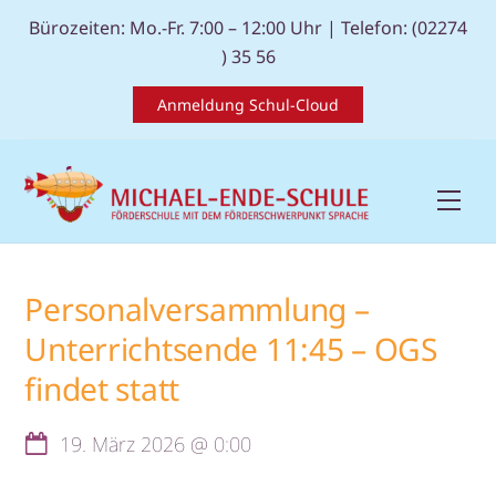
Skip
Bürozeiten: Mo.-Fr. 7:00 – 12:00 Uhr |
Telefon: (02274
to
) 35 56
content
Anmeldung Schul-Cloud
Men
Personalversammlung –
Unterrichtsende 11:45 – OGS
findet statt
19. März 2026
@
0:00