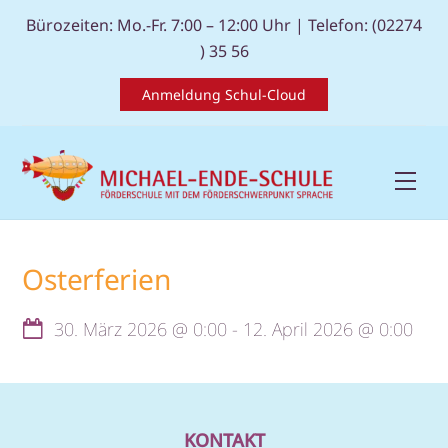
Skip
Bürozeiten: Mo.-Fr. 7:00 – 12:00 Uhr |
Telefon: (02274
to
) 35 56
content
Anmeldung Schul-Cloud
Men
Osterferien
30. März 2026
@
0:00
-
12. April 2026
@
0:00
KONTAKT