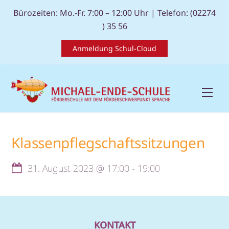
Skip
Bürozeiten: Mo.-Fr. 7:00 – 12:00 Uhr |
Telefon: (02274
to
) 35 56
content
Anmeldung Schul-Cloud
Men
Klassenpflegschaftssitzungen
31. August 2023
@
17:00
-
19:00
KONTAKT