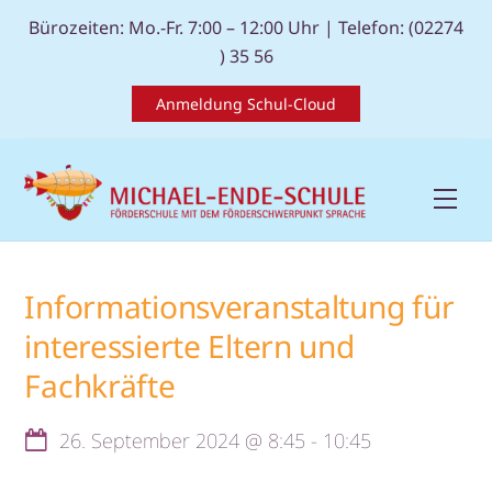
Skip
Bürozeiten: Mo.-Fr. 7:00 – 12:00 Uhr |
Telefon: (02274
to
) 35 56
content
Anmeldung Schul-Cloud
Men
Informationsveranstaltung für
interessierte Eltern und
Fachkräfte
26. September 2024
@
8:45
-
10:45