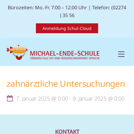
Skip
Bürozeiten: Mo.-Fr. 7:00 – 12:00 Uhr |
Telefon: (02274
to
) 35 56
content
Anmeldung Schul-Cloud
Men
zahnärztliche Untersuchungen
7. Januar 2025
@
0:00
-
9. Januar 2025
@
0:00
KONTAKT