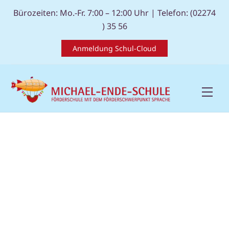
Skip
Bürozeiten: Mo.-Fr. 7:00 – 12:00 Uhr |
Telefon: (02274
to
) 35 56
content
Anmeldung Schul-Cloud
Men